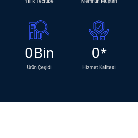
Yıllık Tecrübe
Memnun Müşteri
0
Bin
0
*
Ürün Çeşidi
Hizmet Kalitesi